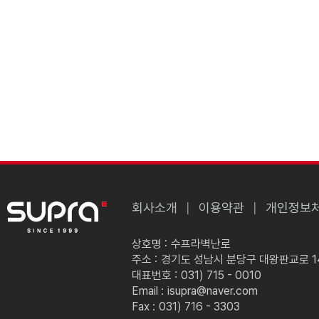
회사소개
이용약관
개인정보
상호명 :
수프라벽난로
주소 :
경기도 성남시 분당구 대왕판교로 149
대표번호 :
031) 715 - 0010
Email :
isupra@naver.com
Fax :
031) 716 - 3303