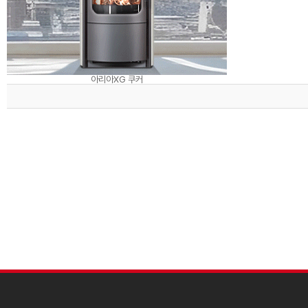
아리아XG 쿠커