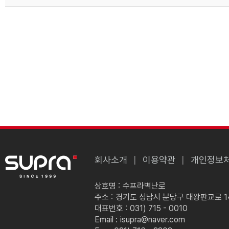
회사소개
이용약관
개인정보
상호명 :
수프라벽난로
주소 :
경기도 성남시 분당구 대왕판교로 149
대표번호 :
031) 715 - 0010
Email :
isupra@naver.com