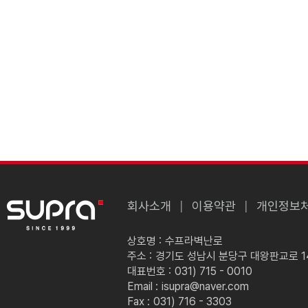
회사소개
이용약관
개인정보
상호명 :
수프라벽난로
주소 :
경기도 성남시 분당구 대왕판교로 149
대표번호 :
031) 715 - 0010
Email :
isupra@naver.com
Fax :
031) 716 - 3303