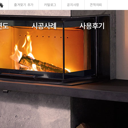
즐겨찾기 추가
카탈로그
공지사항
견적의뢰
연도
시공사례
사용후기