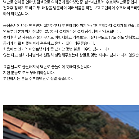
벽난로 업체를 인터넷 검색으로 여러군데 알아보던중 삼*벽난로와 수프라벽난로중 업체
견학후 정하기로 하고 두 매장을 방문하여 여러제품을 직접 보고 고민하여 수프라 하크피
하게 되었습니다.
공정순서에 따라 연도먼저 설치하고 내부 인테리어까지 완료후 본체까지 설치가 되었습니
연도부터 본체까지 친절히 깔끔하게 설치해주신 설치 팀장님께 감사드립니다.
설치후 한달 사용결과 불피우기도 어렵지않고 기름보일러 실내온도로 17도 정도 맞춰놓고
공기가 바로 따뜻해져서 훈훈하고 운치가 있어 너무좋습니다.
처음에는 연기와 페인트냄새가 좀 났지만 몇번 불을 피우면 냄새가 나지
않는 다고 설치기사님께서 친절히 설명해주셨는데 참말로 몇번 지나니 냄새가 나지 않았습
요즘 날씨도 쌀쌀해져서 벽난로 불놀이에 푹빠져 있답니다.
지인 분들도 모두 부러워하십니다.
고민하시는 분들 수프라벽난로 정말 좋습니다.