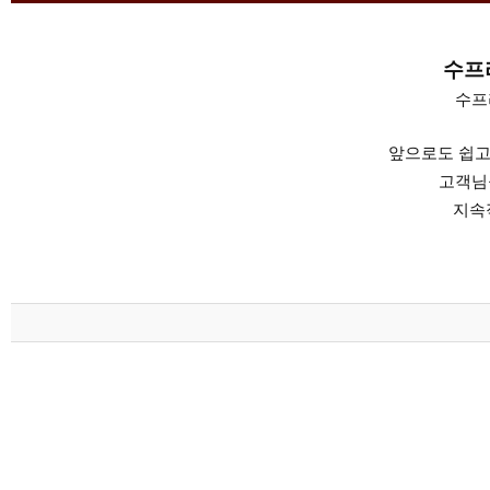
수프
수프
앞으로도 쉽고
고객님
지속